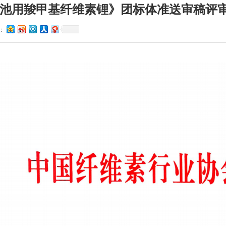
池用羧甲基纤维素锂》团标体准送审稿评
：